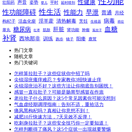
性功能
性健康
声音
姿势
平时
壮阳药
延时喷剂
婴儿
性生活
性功能障碍
性能力
早泄
普通
月经
病毒
淫羊藿
清热解毒
枸杞子
活血化瘀
烹饪
生殖器
癌症
血糖
糖尿病
肝脏
肾功能
睾丸
肌肤
肿瘤
菟丝子
红枣
补肾
西地那非
训练
阳痿
镜子
鹿茸
跑步
热门文章
随机文章
热门关键词
怎样算拉肚子？这些症状你中招了吗
尖锐湿疣瘙痒难忍？专家教你3招快速止痒
尖锐湿疣治不好？这些方法让你彻底告别困扰！
感冒一直拉肚子？可能是肠胃型感冒在作祟
老拉肚子什么原因？这5个常见因素你可能没想到
气血虚经期调理指南：告别不适，重拾活力
痛风黑枸杞吗？真相让你意想不到！
减肥10斤快速方法，7天见效不反弹！
吃刺身拉肚子？这些安全技巧你一定要知道！
怎样判断得了痛风？这5个症状一出现就要警惕