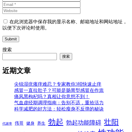
在此浏览器中保存我的显示名称、邮箱地址和网站地址，
以便下次评论时使用。
Submit
搜索
搜索
近期文章
尖锐湿疣瘙痒难忍？专家教你3招快速止痒
感冒一直拉肚子？可能是肠胃型感冒在作祟
痛风黑枸杞吗？真相让你意想不到！
气血虚经期调理指南：告别不适，重拾活力
科学减肥的好方法：轻松瘦身不反弹的秘诀
勃起
壮阳
勃起功能障碍
伟哥
健身
养生
代谢率