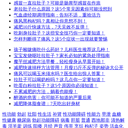
感冒一直拉肚子？可能是肠胃型感冒在作祟
老拉肚子什么原因？这5个常见因素你可能没想到
气血虚经期调理指南：告别不适，重拾活力
痛风黑枸杞吗？真相让你意想不到！
减肥10斤快速方法，7天见效不反弹！
吃刺身拉肚子？这些安全技巧你一定要知道！
怎样判断得了痛风？这5个症状一出现就要警惕
孩子喉咙痛吃什么药好？儿科医生推荐这几种！
宝宝发烧呕吐拉肚子？家长必知的紧急处理指南
魔芋丝减肥方法早餐，轻松瘦身从早晨开始！
减肥快速掉秤方法管用！月瘦15斤不反弹的秘诀大公开
痛风可以喝玉米须水吗？医生给出惊人答案！
拉肚子可以喝奶粉吗？这几点你一定要知道！
吃蛋白粉拉肚子？这5个原因你必须知道！
不累减肥的方法，躺着也能瘦！
醉酒的危害：你可能不知道的严重后果
减肥降体脂食谱：7天吃出好身材
性功能
勃起
壮阳
性生活
补肾
性功能障碍
性能力
早泄
血糖
性健康
糖尿病
勃起功能障碍
病毒
肝脏
普通
西地那非
清热解
毒
淫羊藿
训练
阳痿
月经
声音
伟哥
烹饪
枸杞子
姿势
活血化