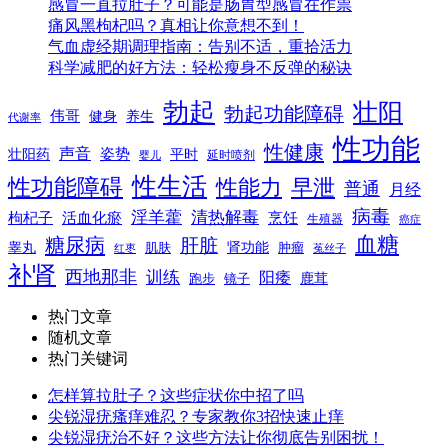
感冒一直拉肚子？可能是肠胃型感冒在作祟
痛风黑枸杞吗？真相让你意想不到！
气血虚经期调理指南：告别不适，重拾活力
科学减肥的好方法：轻松瘦身不反弹的秘诀
勃起
壮阳
勃起功能障碍
伟哥
健身
养生
代谢率
性功能
性健康
声音
姿势
平时
壮阳药
延时喷剂
婴儿
性生活
性功能障碍
性能力
早泄
普通
月经
病毒
淫羊藿
清热解毒
枸杞子
活血化瘀
烹饪
生殖器
癌症
血糖
糖尿病
肝脏
肾功能
睾丸
肌肤
肿瘤
菟丝子
红枣
补肾
西地那非
训练
阳痿
镜子
鹿茸
跑步
热门文章
随机文章
热门关键词
怎样算拉肚子？这些症状你中招了吗
尖锐湿疣瘙痒难忍？专家教你3招快速止痒
尖锐湿疣治不好？这些方法让你彻底告别困扰！